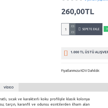
260,00TL
SEPETE EKLE
1.000 TL ÜSTÜ ALIŞV
Fiyatlarımıza KDV Dahildir.
VIDEO
ı, sıcak ve karakterli koku profiliyle klasik kolonya
u; tarçın, karanfil ve odunsu esintilerden ilham alan