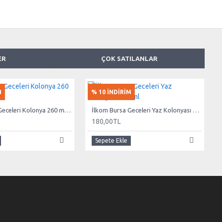
ER
ÇOK SATILANLAR
M
% 10 İNDİRİM
İlkom Bursa Geceleri Kolonya 260 ml 4’lü Set
İlkom Bursa Geceleri Yaz Kolonyası 260 ml
180,00TL
Sepete Ekle