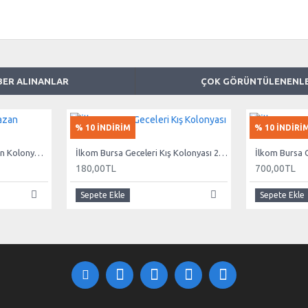
BER ALINANLAR
ÇOK GÖRÜNTÜLENENL
% 10 İNDİRİM
% 10 İNDİRİ
İlkom Bursa Geceleri Hazan Kolonyası 260 ml
İlkom Bursa Geceleri Kış Kolonyası 260 ml
180,00TL
700,00TL
Sepete Ekle
Sepete Ekle