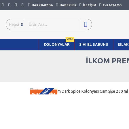
HAKKIMIZDA
HABERLER
İLETIŞIM
E-KATALOG
Hepsi
YENI
KOLONYALAR
SIVI EL SABUNU
ISLAK
İLKOM PREM
2-3 GÜN IÇINDE
% 10 İNDİRİM