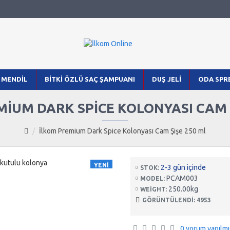
 MENDIL
BITKI ÖZLÜ SAÇ ŞAMPUANI
DUŞ JELI
ODA SPRE
IUM DARK SPICE KOLONYASI CAM 
İlkom Premium Dark Spice Kolonyası Cam Şişe 250 ml
YENI
2-3 gün içinde
STOK:
PCAM003
MODEL:
250.00kg
WEIGHT:
GÖRÜNTÜLENDI: 4953
0 yorum yapılmı