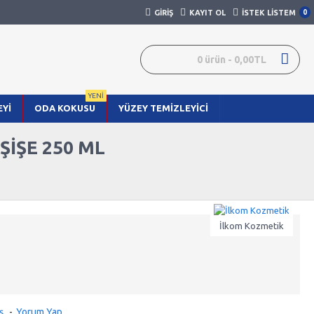
GIRIŞ
KAYIT OL
İSTEK LISTEM
0
0 ürün - 0,00TL
YENİ
YI
ODA KOKUSU
YÜZEY TEMIZLEYICI
ŞIŞE 250 ML
İlkom Kozmetik
ş.
-
Yorum Yap