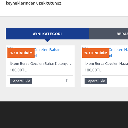
kaynaklarından uzak tutunuz.
AYNI KATEGORI
BERA
% 10 İNDİRİM
% 10 İNDİRİM
İlkom Bursa Geceleri Bahar Kolonyası 260 ml
180,00TL
180,00TL
Sepete Ekle
Sepete Ekle